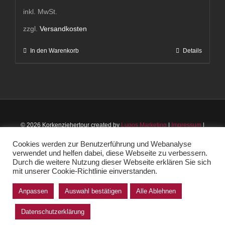
inkl. MwSt.
zzgl.
Versandkosten
In den Warenkorb
Details
© 2026 Korkenziehertour created by
Lupos Marketing
|
Impressum
|
Datenschutz
|
AGB
Cookies werden zur Benutzerführung und Webanalyse
verwendet und helfen dabei, diese Webseite zu verbessern.
Instagram
Facebook
Durch die weitere Nutzung dieser Webseite erklären Sie sich
mit unserer Cookie-Richtlinie einverstanden.
Anpassen
Auswahl bestätigen
Alle Ablehnen
Vertrag widerrufen
Datenschutzerklärung