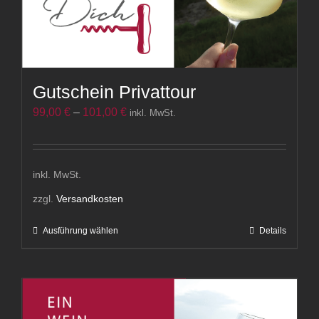
Gutschein Privattour
99,00
€
–
101,00
€
inkl. MwSt.
inkl. MwSt.
zzgl.
Versandkosten
Ausführung wählen
Details
Dieses
Produkt
weist
mehrere