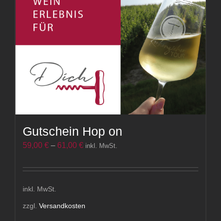
Varianten
auf.
Die
Optionen
können
auf
der
Produktseite
gewählt
Gutschein Hop on
werden
59,00
€
–
61,00
€
inkl. MwSt.
inkl. MwSt.
zzgl.
Versandkosten