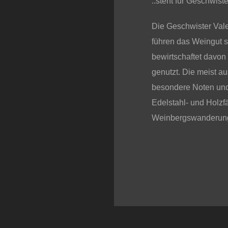
..steht für Geschwist
Die Geschwister Val
führen das Weingut s
bewirtschaftet davo
genutzt. Die meist a
besondere Noten und
Edelstahl- und Holzf
Weinbergswanderunge