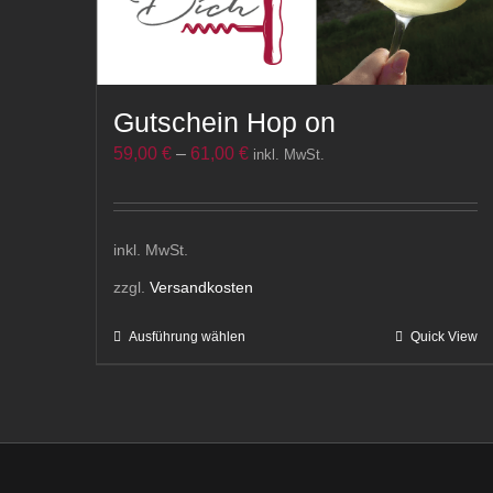
Gutschein Hop on
59,00
€
–
61,00
€
inkl. MwSt.
inkl. MwSt.
zzgl.
Versandkosten
Ausführung wählen
Quick View
Dieses
Produkt
weist
mehrere
Varianten