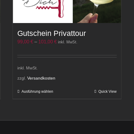
Gutschein Privattour
99,00
€
–
101,00
€
inkl. MwSt.
inkl. MwSt.
zzgl.
Versandkosten
Ausführung wählen
Quick View
Dieses
Produkt
weist
mehrere
Varianten