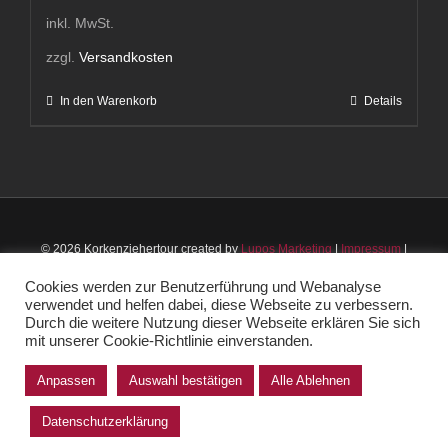
inkl. MwSt.
zzgl.
Versandkosten
In den Warenkorb
Details
© 2026 Korkenziehertour created by
Lupos Marketing
|
Impressum
|
Datenschutz
|
AGB
Cookies werden zur Benutzerführung und Webanalyse
verwendet und helfen dabei, diese Webseite zu verbessern.
Instagram
Facebook
Durch die weitere Nutzung dieser Webseite erklären Sie sich
mit unserer Cookie-Richtlinie einverstanden.
Anpassen
Auswahl bestätigen
Alle Ablehnen
Vertrag widerrufen
Datenschutzerklärung