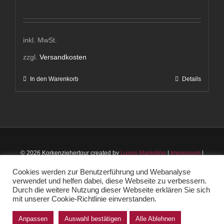
inkl. MwSt.
zzgl.
Versandkosten
In den Warenkorb
Details
© 2026 Korkenziehertour created by
Lupos Marketing
|
Impressum
|
Datenschutz
|
AGB
Cookies werden zur Benutzerführung und Webanalyse
verwendet und helfen dabei, diese Webseite zu verbessern.
Instagram
Facebook
Durch die weitere Nutzung dieser Webseite erklären Sie sich
mit unserer Cookie-Richtlinie einverstanden.
Anpassen
Auswahl bestätigen
Alle Ablehnen