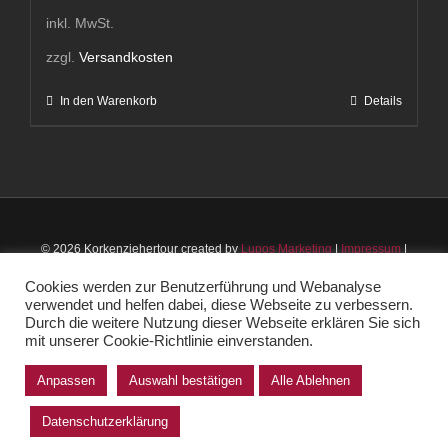
inkl. MwSt.
zzgl.
Versandkosten
In den Warenkorb
Details
© 2026 Korkenziehertour created by
Lupos Marketing
|
Impressum
|
Datenschutz
|
AGB
Cookies werden zur Benutzerführung und Webanalyse
verwendet und helfen dabei, diese Webseite zu verbessern.
Instagram
Facebook
Durch die weitere Nutzung dieser Webseite erklären Sie sich
mit unserer Cookie-Richtlinie einverstanden.
Anpassen
Auswahl bestätigen
Alle Ablehnen
Vertrag widerrufen
Datenschutzerklärung