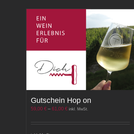
Gutschein Hop on
59,00
€
–
61,00
€
inkl. MwSt.