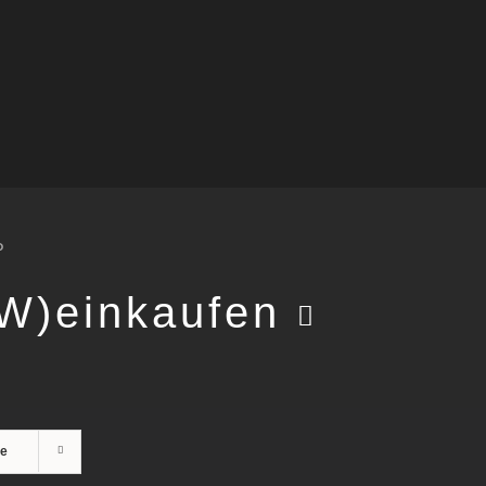
P
(W)einkaufen
te