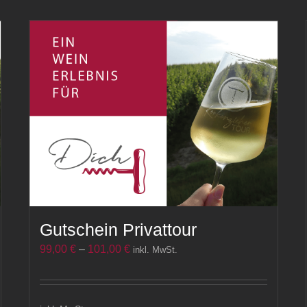
Gutschein Privattour
99,00
€
–
101,00
€
inkl. MwSt.